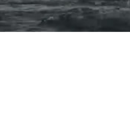
LE CHEMIN
VERS L’ABANDON DES
MUTILATIONS SEXUELLES
FÉMININES (MSF)
Le 3 décembre 2016, plus de 800 maliens et
maliennes se sont réuni·e·s dans le village de
Sabouciré N’Di, dans la province de Kayes, afin